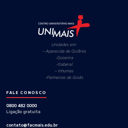
Unidades em:
– Aparecida de Goiânia
-Goianira
-Itaberaí
– Inhumas
-Palmeiras de Goiás
FALE CONOSCO
0800 482 0000
Ligação gratuita
contato@facmais.edu.br