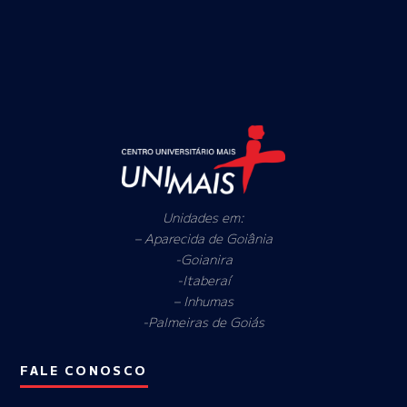
Unidades em:
– Aparecida de Goiânia
-Goianira
-Itaberaí
– Inhumas
-Palmeiras de Goiás
FALE CONOSCO