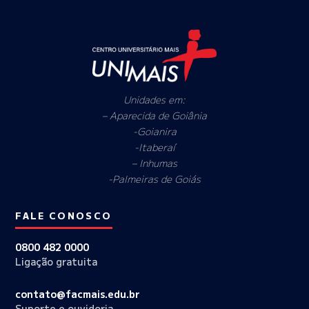
Unidades em:
– Aparecida de Goiânia
-Goianira
-Itaberaí
– Inhumas
-Palmeiras de Goiás
FALE CONOSCO
0800 482 0000
Ligação gratuita
contato@facmais.edu.br
Suporte e ouvidoria